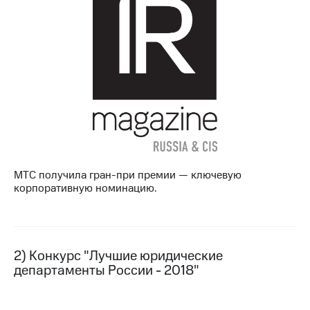
МТС
о технологиях
Достижения
Интервью
Финансовая
отчетность
Контакты
МТС получила гран-при премии — ключевую
Новости
корпоративную номинацию.
в
регионе
м и акционерам
Корпоративное
2) Конкурс "Лучшие юридические
управление
департаменты России - 2018"
Корпоративный
секретарь