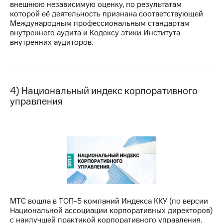
внешнюю независимую оценку, по результатам
выкупа
которой её деятельность признана соответствующей
акций
Международным профессиональным стандартам
Дивиденды
внутреннего аудита и Кодексу этики Института
Рынок
внутренних аудиторов.
облигаций
Описание
Еврооблигации-2023
Уведомление
4) Национальный индекс корпоративного
о
управления
погашении
именных
облигаций
Другое
Регистратор
Реквизиты
Контакты
йчивое развитие
и деловая этика
На главную
МТС вошла в ТОП-5 компаний Индекса ККУ (по версии
Национальной ассоциации корпоративных директоров)
с наилучшей практикой корпоративного управления.