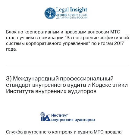
Раскрытие
информации
Информация
акционерам
Документы
ПАО
Блок по корпоративным и правовым вопросам МТС
"МТС"
стал лучшим в номинации "За построение эффективной
Собрания
системы корпоративного управления" по итогам 2017
акционеров
года.
Личный
кабинет
акционера
Акционерный
капитал
3) Международный профессиональный
Контроль
стандарт внутреннего аудита и Кодекс этики
и
Института внутренних аудиторов
аудит
Рынок
акций
Описание
Программа
приобретения
Служба внутреннего контроля и аудита МТС прошла
Порядок