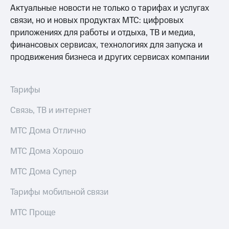
Раскрытие
Актуальные новости не только о тарифах и услугах
информации
связи, но и новых продуктах МТС: цифровых
Информация
акционерам
приложениях для работы и отдыха, ТВ и медиа,
Документы
финансовых сервисах, технологиях для запуска и
ПАО
продвижения бизнеса и других сервисах компании
"МТС"
Собрания
акционеров
Личный
Тарифы
кабинет
акционера
Связь, ТВ и интернет
Акционерный
капитал
МТС Дома Отлично
Контроль
и
МТС Дома Хорошо
аудит
Рынок
МТС Дома Супер
акций
Тарифы мобильной связи
Описание
Программа
МТС Проще
приобретения
Порядок