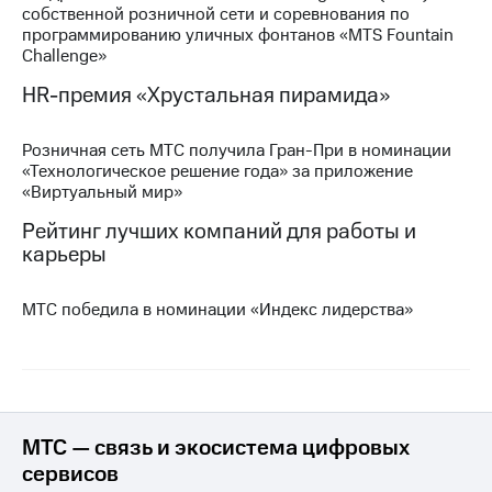
собственной розничной сети и соревнования по
программированию уличных фонтанов «MTS Fountain
МТС
Challenge»
о технологиях
HR-премия «Хрустальная пирамида»
Достижения
Интервью
Розничная сеть МТС получила Гран-При в номинации
«Технологическое решение года» за приложение
Финансовая
«Виртуальный мир»
отчетность
Рейтинг лучших компаний для работы и
Контакты
карьеры
Новости
в
МТС победила в номинации «Индекс лидерства»
регионе
м и акционерам
Корпоративное
управление
МТС — связь и экосистема цифровых
Корпоративный
сервисов
секретарь