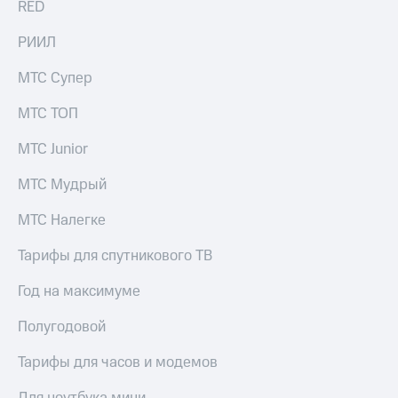
RED
выкупа
акций
РИИЛ
Дивиденды
Рынок
МТС Супер
облигаций
Описание
МТС ТОП
Еврооблигации-2023
Уведомление
МТС Junior
о
погашении
МТС Мудрый
именных
облигаций
МТС Налегке
Другое
Тарифы для спутникового ТВ
Регистратор
Реквизиты
Год на максимуме
Контакты
йчивое развитие
Полугодовой
и деловая этика
На главную
Тарифы для часов и модемов