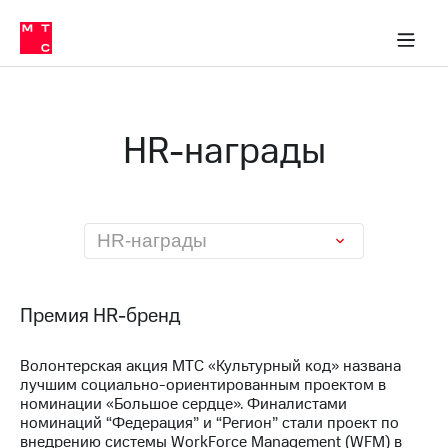
О
сторам и акционерам
Комплаенс и деловая этика
Устойчивое развитие
Медиа-центр
О МТС
О МТС
На главную
компании
О
компании
Стратегия
Стратегия
Карьера
HR-награды
в МТС
Карьера
в МТС
Пресс-
релизы
История
компании
МТС
HR-награды
о технологиях
Руководство
региона
Правовая
Премия HR-бренд
информация
Волонтерская акция МТС «Культурный код» названа
Контакты
лучшим социально-ориентированным проектом в
номинации «Большое сердце». Финалистами
Медиа-центр
номинаций “Федерация” и “Регион” стали проект по
Пресс-
внедрению системы WorkForce Management (WFM) в
релизы