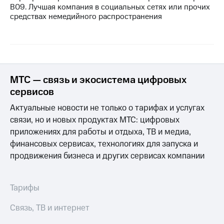
выкупа
В09. Лучшая компания в социальных сетях или прочих
акций
средствах немедийного распространения
Дивиденды
Рынок
облигаций
Описание
Еврооблигации-2023
МТС — связь и экосистема цифровых
Уведомление
сервисов
о
погашении
Актуальные новости не только о тарифах и услугах
именных
связи, но и новых продуктах МТС: цифровых
облигаций
Другое
приложениях для работы и отдыха, ТВ и медиа,
финансовых сервисах, технологиях для запуска и
Регистратор
продвижения бизнеса и других сервисах компании
Реквизиты
Контакты
йчивое развитие
Тарифы
и деловая этика
На главную
Связь, ТВ и интернет