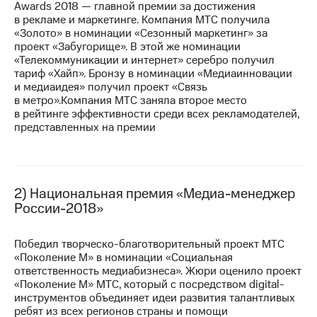
Awards 2018 — главной премии за достижения
в рекламе и маркетинге. Компания МТС получила
МТС
«Золото» в номинации «Сезонный маркетинг» за
о технологиях
проект «Забугорище». В этой же номинации
«Телекоммуникации и интернет» серебро получил
Достижения
тариф «Хайп». Бронзу в номинации «Медиаинновации
и медиаидея» получил проект «Связь
Интервью
в метро».Компания МТС заняла второе место
в рейтинге эффективности среди всех рекламодателей,
Финансовая
представленных на премии
отчетность
Контакты
Новости
2) Национальная премия «Медиа-менеджер
в
России-2018»
регионе
м и акционерам
Победил творческо-благотворительный проект МТС
Корпоративное
«Поколение М» в номинации «Социальная
управление
ответственность медиабизнеса». Жюри оценило проект
«Поколение М» МТС, который с посредством digital-
Корпоративный
инструментов объединяет идеи развития талантливых
секретарь
ребят из всех регионов страны и помощи