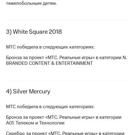
Раскрытие
тяжелобольным детям.
информации
Информация
акционерам
Документы
ПАО
3) White Square 2018
"МТС"
Собрания
МТС победила в следующих категориях:
акционеров
Личный
Бронза за проект «МТС. Реальные игры» в категории N.
кабинет
BRANDED CONTENT & ENTERTAINMENT
акционера
Акционерный
капитал
Контроль
и
4) Silver Mercury
аудит
Рынок
акций
МТС победила в следующих категориях:
Описание
Бронза за проект «МТС. Реальные игры» в категории
Программа
А01. Телеком и Технологии
приобретения
Порядок
Серебро за проект «МТС. Реальные игры» в категории