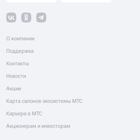
Настройки
автоплатежа
Пополнить
номер
О компании
другого
оператора
Поддержка
Оплата
интернета
Контакты
и
ТВ
Новости
Переводы
Акции
с
телефона
Карта салонов экосистемы МТС
на карту
Карьера в МТС
МТС Pay
Акционерам и инвесторам
Оплата
по QR-