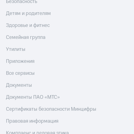
Безопасность
КИОН
Скидка 30%
Детям и родителям
Строки
на связь
Live
Здоровье и фитнес
С картой
МТС
Гудок
Семейная группа
Деньги
Мой
МТС
Утилиты
МТС
Накопления
Приложения
Все
Откладывайте
приложения
деньги
Все сервисы
Финансы
и получайте
Инвестиции
доход 15%
Документы
Получайте
Акции
Документы ПАО «МТС»
доход
Условия
онлайн
пополнения
Сертификаты безопасности Минцифры
Страхование
Скидка
Правовая информация
30%
Покупка
на связь
полисов
Комплаенс и деловая этика