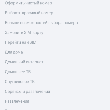
Оформить чистый номер
КИОН
и не
Строки
только
Выбрать красивый номер
Live
Безопасность
Больше возможностей выбора номера
Гудок
Финансы
Заменить SIM-карту
Мой
Детям
МТС
и родителям
Перейти на eSIM
Все
Здоровье
Для дома
приложения
и фитнес
Домашний интернет
Инвестиции
Приложения
от МТС
Домашнее ТВ
Получайте
доход
Акции
Спутниковое ТВ
онлайн
Приложения
Страхование
Сервисы и развлечения
КИОН
Покупка
Развлечения
КИОН
полисов
Музыка
онлайн