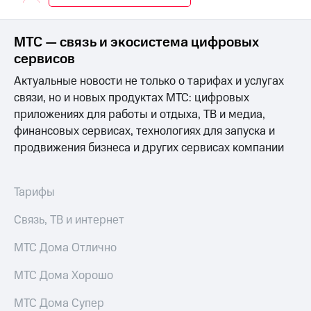
Интернет,
Выбрать
ТВ и телефон
красивый
для дома
номер
МТС — связь и экосистема цифровых
Заменить
сервисов
Услуги
SIM-
Актуальные новости не только о тарифах и услугах
карту
Личный
связи, но и новых продуктах МТС: цифровых
кабинет
Перейти
приложениях для работы и отдыха, ТВ и медиа,
интернета
на
финансовых сервисах, технологиях для запуска и
и
eSIM
ТВ
продвижения бизнеса и других сервисах компании
Личный
Для дома
кабинет
Выберите
спутникового
и подключите
Тарифы
ТВ
ТВ
Скачать
с выгодным
Связь, ТВ и интернет
приложение
тарифом
Мой
МТС Дома Отлично
МТС
Акции
Тарифы
МТС Дома Хорошо
Интернет,
ТВ и телефон
МТС Дома Супер
Видеонаблюдение
для дома