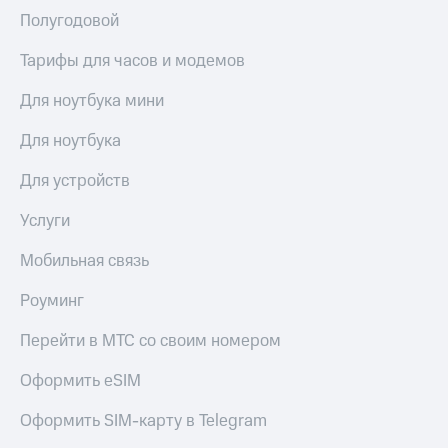
Premium
доступ
Полугодовой
к геолокации
Подписка
Тарифы для часов и модемов
Сертификаты
на гигабайты
безопасности
интернета,
Для ноутбука мини
фильмы,
Всё
музыка
Для ноутбука
и многое
под
другое
рукой
Для устройств
в Мой МТС
Семейная
Услуги
группа
Посмотрите,
что
Скидка
Мобильная связь
полезного
на тарифы,
есть
общие
Роуминг
в нашем
подписки
приложении
и услуги,
Перейти в МТС со своим номером
доступ
КИОН
к геолокации
Оформить eSIM
КИОН
Кино,
Оформить SIM-карту в Telegram
Музыка
музыка,
книги