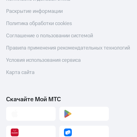
онлайн
Тарифы
Раскрытие информации
RED,
Скидка 30%
РИИЛ
на связь
Политика обработки cookies
и МТС Супер
дешевле
С картой
Соглашение о пользовании системой
при оплате
МТС
с карты
Деньги
Правила применения рекомендательных технологий
МТС Деньги
МТС
Обзоры
Условия использования сервиса
Накопления
товаров
Откладывайте
Карта сайта
Скидки
деньги
до 40%
и получайте
доход 15%
на смартфоны
Скачайте Мой МТС
Платежи
при
и
покупке
переводы
со связью
МТС
Пополнить
номер
МТС