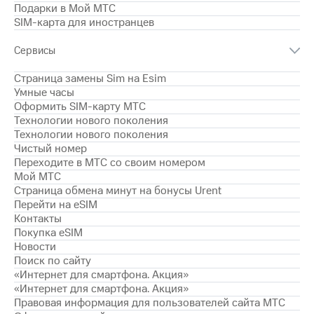
для дома
Подарки в Мой МТС
SIM-карта для иностранцев
Услуги
149 ₽/
мес
Сервисы
Акции
МТС
Страница замены Sim на Esim
Домашний
Premium
Умные часы
интернет
Оформить SIM-карту МТС
Подписка
Технологии нового поколения
Домашнее
на гигабайты
Технологии нового поколения
ТВ
интернета,
Чистый номер
фильмы,
Переходите в МТС со своим номером
Спутниковое
музыка
Мой МТС
ТВ
и многое
Страница обмена минут на бонусы Urent
другое
Перейти на eSIM
Перейти
в МТС
Контакты
Семейная
со своим
Покупка eSIM
группа
номером
Новости
Скидка
Поиск по сайту
Поддержка
на тарифы,
«Интернет для смартфона. Акция»
общие
«Интернет для смартфона. Акция»
висы и подписки
подписки
Правовая информация для пользователей сайта МТС
МТС
и услуги,