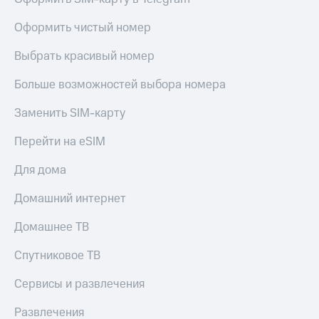
онлайн
Тарифы
Оформить чистый номер
RED,
Скидка 30%
РИИЛ
на связь
Выбрать красивый номер
и МТС Супер
дешевле
С картой
Больше возможностей выбора номера
при оплате
МТС
с карты
Деньги
МТС Деньги
Заменить SIM-карту
МТС
Обзоры
Накопления
Перейти на eSIM
товаров
Откладывайте
Для дома
Скидки
деньги
до 40%
и получайте
Домашний интернет
доход 15%
на смартфоны
Домашнее ТВ
Платежи
при
и
покупке
Спутниковое ТВ
переводы
со связью
МТС
Сервисы и развлечения
Пополнить
номер
Развлечения
МТС