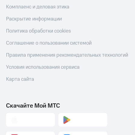
коду
за границей
Комплаенс и деловая этика
тернет-магазин
Раскрытие информации
Смартфоны
Политика обработки cookies
Наушники
и
Соглашение о пользовании системой
колонки
Правила применения рекомендательных технологий
Умные
часы
Условия использования сервиса
и
трекеры
Карта сайта
Умный
дом
Планшеты
Скачайте Мой МТС
Акции
и
скидки