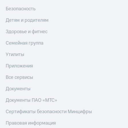
Безопасность
Настройки
автоплатежа
Детям и родителям
Пополнить
номер
Здоровье и фитнес
другого
оператора
Семейная группа
Оплата
Утилиты
интернета
и
Приложения
ТВ
Все сервисы
Переводы
с
Документы
телефона
на карту
Документы ПАО «МТС»
МТС Pay
Сертификаты безопасности Минцифры
Оплата
Правовая информация
по QR-