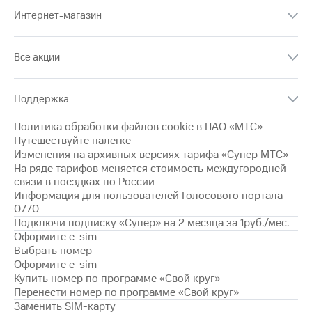
Интернет,
Выбрать
ТВ и телефон
Интернет-магазин
красивый
для дома
номер
Заменить
Все акции
Услуги
SIM-
карту
Личный
Поддержка
кабинет
Перейти
интернета
на
Политика обработки файлов cookie в ПАО «МТС»
и
eSIM
Путешествуйте налегке
ТВ
Изменения на архивных версиях тарифа «Супер МТС»
Личный
Для дома
На ряде тарифов меняется стоимость междугородней
кабинет
Выберите
связи в поездках по России
спутникового
и подключите
Информация для пользователей Голосового портала
ТВ
ТВ
0770
Скачать
с выгодным
Подключи подписку «Супер» на 2 месяца за 1руб./мес.
приложение
тарифом
Оформите e-sim
Мой
Выбрать номер
МТС
Оформите e-sim
Акции
Тарифы
Купить номер по программе «Свой круг»
Интернет,
Перенести номер по программе «Свой круг»
ТВ и телефон
Видеонаблюдение
для дома
Заменить SIM-карту