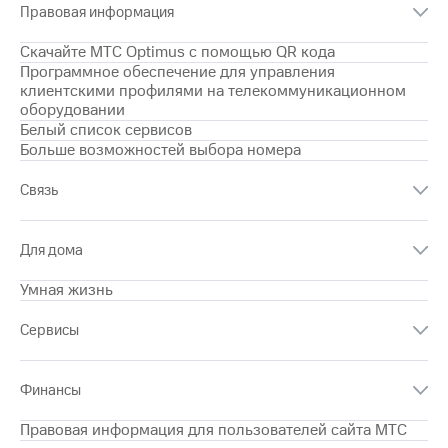
Правовая информация
на связь
Скачайте МТС Optimus с помощью QR кода
Роуминг
Тарифы
Программное обеспечение для управления
RED,
клиентскими профилями на телекоммуникационном
Семейная
РИИЛ
оборудовании
группа
и МТС
Белый список сервисов
Супер
Заказать
Больше возможностей выбора номера
дешевле
SIM-
при
карту
оплате
Связь
с карты
Оформить
МТС
eSIM
Деньги
Для дома
SIM-
Выберите
Умная жизнь
карта
и подключите
для
ТВ
Сервисы
иностранцев
с выгодным
тарифом
Оформить
Финансы
чистый
Тарифы
номер
Правовая информация для пользователей сайта МТС