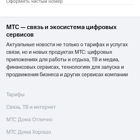
Оформить чистый номер
Premium
доступ
к геолокации
Подписка
Сертификаты
на гигабайты
МТС — связь и экосистема цифровых
безопасности
интернета,
сервисов
фильмы,
Всё
музыка
Актуальные новости не только о тарифах и услугах
и многое
под
связи, но и новых продуктах МТС: цифровых
другое
рукой
приложениях для работы и отдыха, ТВ и медиа,
в Мой МТС
Семейная
финансовых сервисах, технологиях для запуска и
группа
Посмотрите,
продвижения бизнеса и других сервисах компании
что
Скидка
полезного
на тарифы,
есть
общие
Тарифы
в нашем
подписки
приложении
и услуги,
Связь, ТВ и интернет
доступ
КИОН
к геолокации
МТС Дома Отлично
КИОН
Кино,
МТС Дома Хорошо
Музыка
музыка,
книги