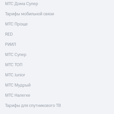
КИОН
МТС Дома Супер
и не
Строки
только
Тарифы мобильной связи
Live
Безопасность
МТС Проще
Гудок
Финансы
RED
Мой
Детям
МТС
и родителям
РИИЛ
Все
Здоровье
МТС Супер
приложения
и фитнес
МТС ТОП
Инвестиции
Приложения
от МТС
МТС Junior
Получайте
доход
Акции
МТС Мудрый
онлайн
Приложения
Страхование
МТС Налегке
КИОН
Покупка
Тарифы для спутникового ТВ
КИОН
полисов
Музыка
онлайн