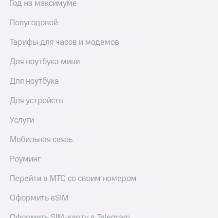
Год на максимуме
КИОН
Скидка 30%
Строки
Полугодовой
на связь
Live
Тарифы для часов и модемов
С картой
МТС
Гудок
Для ноутбука мини
Деньги
Мой
МТС
Для ноутбука
МТС
Накопления
Для устройств
Все
Откладывайте
приложения
деньги
Услуги
Финансы
и получайте
Инвестиции
доход 15%
Мобильная связь
Получайте
Акции
Роуминг
доход
Условия
онлайн
пополнения
Перейти в МТС со своим номером
Страхование
Скидка
Оформить eSIM
30%
Покупка
на связь
полисов
Оформить SIM-карту в Telegram