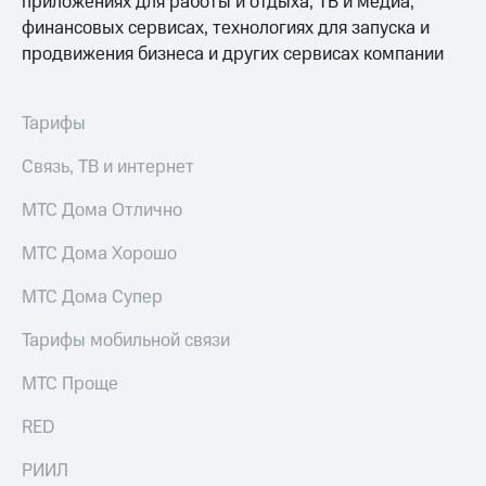
приложениях для работы и отдыха, ТВ и медиа,
для дома
финансовых сервисах, технологиях для запуска и
Услуги
продвижения бизнеса и других сервисах компании
149 ₽/
мес
Акции
МТС
Тарифы
Домашний
Premium
интернет
Связь, ТВ и интернет
Подписка
Домашнее
на гигабайты
МТС Дома Отлично
ТВ
интернета,
фильмы,
МТС Дома Хорошо
Спутниковое
музыка
ТВ
и многое
МТС Дома Супер
другое
Перейти
в МТС
Тарифы мобильной связи
Семейная
со своим
группа
номером
МТС Проще
Скидка
Поддержка
на тарифы,
RED
общие
висы и подписки
подписки
РИИЛ
МТС
и услуги,