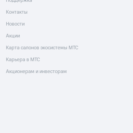
Поддержка
коду
за границей
Контакты
тернет-магазин
Смартфоны
Новости
Наушники
Акции
и
колонки
Карта салонов экосистемы МТС
Умные
Карьера в МТС
часы
и
Акционерам и инвесторам
трекеры
Умный
дом
Планшеты
Акции
и
скидки