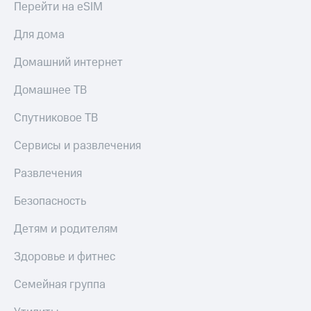
Перейти на eSIM
КИОН
Скидка 30%
Строки
Для дома
на связь
Live
Домашний интернет
С картой
МТС
Гудок
Деньги
Домашнее ТВ
Мой
МТС
Спутниковое ТВ
МТС
Накопления
Сервисы и развлечения
Все
Откладывайте
приложения
деньги
Развлечения
Финансы
и получайте
Инвестиции
доход 15%
Безопасность
Получайте
Акции
Детям и родителям
доход
Условия
онлайн
пополнения
Здоровье и фитнес
Страхование
Скидка
Семейная группа
30%
Покупка
на связь
полисов