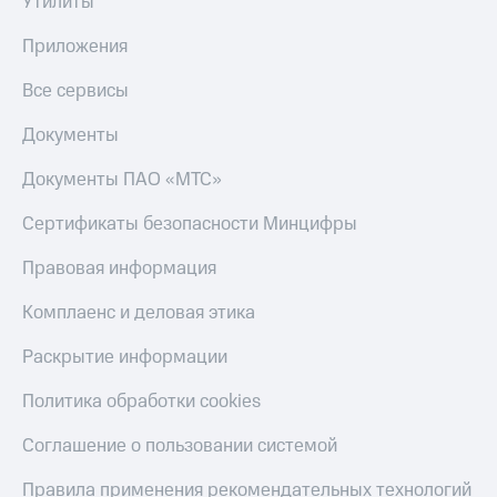
Утилиты
онлайн
Тарифы
Приложения
RED,
Скидка 30%
РИИЛ
на связь
и МТС Супер
Все сервисы
дешевле
С картой
при оплате
Документы
МТС
с карты
Деньги
МТС Деньги
Документы ПАО «МТС»
МТС
Обзоры
Накопления
Сертификаты безопасности Минцифры
товаров
Откладывайте
Правовая информация
Скидки
деньги
до 40%
и получайте
Комплаенс и деловая этика
доход 15%
на смартфоны
Раскрытие информации
Платежи
при
и
покупке
Политика обработки cookies
переводы
со связью
МТС
Соглашение о пользовании системой
Пополнить
номер
Правила применения рекомендательных технологий
МТС