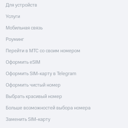
КИОН
Для устройств
и не
Строки
только
Услуги
Live
Безопасность
Мобильная связь
Гудок
Финансы
Роуминг
Мой
Детям
МТС
и родителям
Перейти в МТС со своим номером
Все
Здоровье
Оформить eSIM
приложения
и фитнес
Оформить SIM-карту в Telegram
Инвестиции
Приложения
от МТС
Оформить чистый номер
Получайте
доход
Акции
онлайн
Выбрать красивый номер
Приложения
Страхование
Больше возможностей выбора номера
КИОН
Покупка
Заменить SIM-карту
КИОН
полисов
Музыка
онлайн