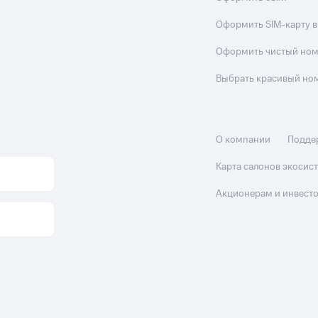
Оформить SIM-карту в
Оформить чистый но
Выбрать красивый но
О компании
Подде
Карта салонов экоси
Акционерам и инвест