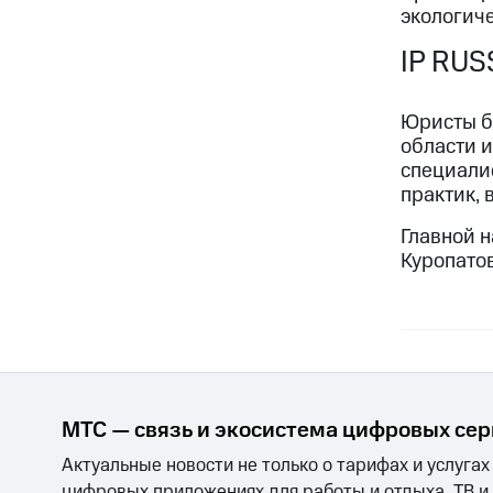
экологич
IP RU
Юристы б
области 
специалис
практик, 
Главной 
Куропато
МТС — связь и экосистема цифровых се
Актуальные новости не только о тарифах и услугах
цифровых приложениях для работы и отдыха, ТВ и