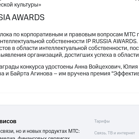
еской культуры»
SSIA AWARDS
лока по корпоративным и правовым вопросам МТС п
интеллектуальной собственности IP RUSSIA AWARDS.
тов в области интеллектуальной собственности, по
выявления организаций, достигших успеха в области 
награды конкурса удостоены Анна Войцехович, Юлия
ва и Байрта Агинова – им вручена премия "Эффекти
рвисов
Тарифы
 связи, но и новых продуктах МТС:
Связь, ТВ и интернет
 медиа, финансовых сервисах,