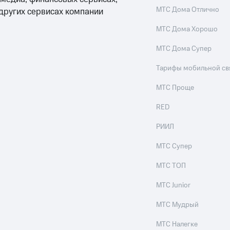
МТС Дома Отлично
 других сервисах компании
МТС Дома Хорошо
МТС Дома Супер
Тарифы мобильной св
МТС Проще
RED
РИИЛ
МТС Супер
МТС ТОП
МТС Junior
МТС Мудрый
МТС Налегке