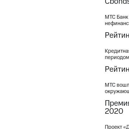
Cbond
МТС Банк
нефинанс
Рейтин
Кредитна
периодо
Рейтин
МТС вошл
окружающ
Премия
2020
Проект «Д