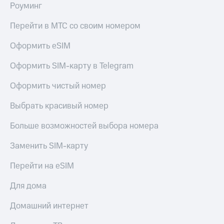
Роуминг
Настройки
автоплатежа
Перейти в МТС со своим номером
Пополнить
Оформить eSIM
номер
другого
Оформить SIM-карту в Telegram
оператора
Оформить чистый номер
Оплата
интернета
Выбрать красивый номер
и
ТВ
Больше возможностей выбора номера
Переводы
Заменить SIM-карту
с
телефона
Перейти на eSIM
на карту
Для дома
МТС Pay
Домашний интернет
Оплата
по QR-