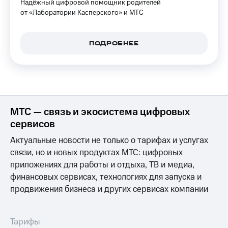
Надёжный цифровой помощник родителей
КИОН
и не
от «Лаборатории Касперского» и МТС
Строки
только
Live
Безопасность
ПОДРОБНЕЕ
Гудок
Финансы
Мой
Детям
МТС
и родителям
Все
Здоровье
МТС — связь и экосистема цифровых
приложения
и фитнес
сервисов
Инвестиции
Приложения
Актуальные новости не только о тарифах и услугах
от МТС
Получайте
связи, но и новых продуктах МТС: цифровых
доход
Акции
приложениях для работы и отдыха, ТВ и медиа,
онлайн
финансовых сервисах, технологиях для запуска и
Приложения
Страхование
продвижения бизнеса и других сервисах компании
КИОН
Покупка
КИОН
полисов
Тарифы
Музыка
онлайн