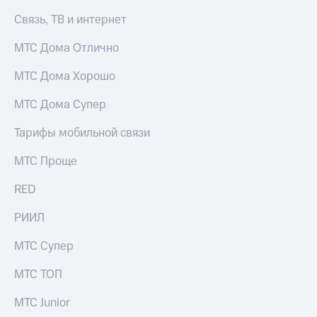
КИОН
Связь, ТВ и интернет
Скидка 30%
Строки
на связь
МТС Дома Отлично
Live
С картой
МТС Дома Хорошо
МТС
Гудок
Деньги
МТС Дома Супер
Мой
МТС
МТС
Накопления
Тарифы мобильной связи
Все
Откладывайте
МТС Проще
приложения
деньги
Финансы
и получайте
RED
Инвестиции
доход 15%
РИИЛ
Получайте
Акции
доход
Условия
МТС Супер
онлайн
пополнения
Страхование
МТС ТОП
Скидка
30%
Покупка
МТС Junior
на связь
полисов