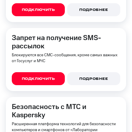
для дома
ПОДКЛЮЧИТЬ
ПОДРОБНЕЕ
Услуги
149 ₽/
мес
Акции
МТС
Домашний
Запрет на получение SMS-
Premium
интернет
рассылок
Подписка
Домашнее
на гигабайты
Блокируются все СМС-сообщения, кроме самых важных
ТВ
интернета,
от Госуслуг и МЧС
фильмы,
Спутниковое
музыка
ТВ
и многое
ПОДКЛЮЧИТЬ
ПОДРОБНЕЕ
другое
Перейти
в МТС
Семейная
со своим
группа
номером
Безопасность с МТС и
Скидка
Kaspersky
Поддержка
на тарифы,
общие
Расширенная платформа технологий для безопасности
висы и подписки
подписки
компьютеров и смартфонов от «Лаборатории
МТС
и услуги,