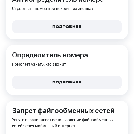
Интернет,
Выбрать
ТВ и телефон
красивый
Скроет ваш номер при исходящих звонках
для дома
номер
Заменить
ПОДРОБНЕЕ
Услуги
SIM-
карту
Личный
кабинет
Перейти
интернета
на
Определитель номера
и
eSIM
ТВ
Помогает узнать, кто звонит
Личный
Для дома
кабинет
Выберите
спутникового
и подключите
ПОДРОБНЕЕ
ТВ
ТВ
Скачать
с выгодным
приложение
тарифом
Мой
МТС
Запрет файлообменных сетей
Акции
Тарифы
Интернет,
Услуга ограничивает использование файлообменных
ТВ и телефон
сетей через мобильный интернет
Видеонаблюдение
для дома