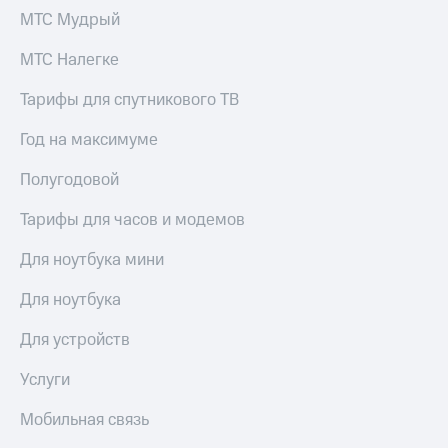
онлайн
МТС Мудрый
Тарифы
RED,
Скидка 30%
МТС Налегке
РИИЛ
на связь
и МТС Супер
Тарифы для спутникового ТВ
дешевле
С картой
при оплате
МТС
с карты
Год на максимуме
Деньги
МТС Деньги
МТС
Полугодовой
Обзоры
Накопления
товаров
Тарифы для часов и модемов
Откладывайте
Скидки
деньги
Для ноутбука мини
до 40%
и получайте
доход 15%
на смартфоны
Для ноутбука
Платежи
при
Для устройств
и
покупке
переводы
со связью
Услуги
МТС
Пополнить
Мобильная связь
номер
МТС