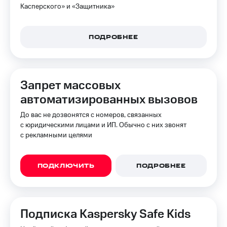
Касперского» и «Защитника»
Premium
доступ
к геолокации
Подписка
Сертификаты
на гигабайты
ПОДРОБНЕЕ
безопасности
интернета,
фильмы,
Всё
музыка
и многое
под
Запрет массовых
другое
рукой
автоматизированных вызовов
в Мой МТС
Семейная
группа
До вас не дозвонятся с номеров, связанных
Посмотрите,
с юридическими лицами и ИП. Обычно с них звонят
что
Скидка
с рекламными целями
полезного
на тарифы,
есть
общие
в нашем
подписки
приложении
ПОДКЛЮЧИТЬ
ПОДРОБНЕЕ
и услуги,
доступ
КИОН
к геолокации
КИОН
Кино,
Подписка Kaspersky Safe Kids
Музыка
музыка,
книги