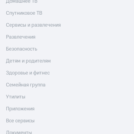
коду
Домашнее ТВ
за границей
Спутниковое ТВ
тернет-магазин
Смартфоны
Сервисы и развлечения
Наушники
Развлечения
и
колонки
Безопасность
Умные
Детям и родителям
часы
и
Здоровье и фитнес
трекеры
Семейная группа
Умный
дом
Утилиты
Планшеты
Приложения
Акции
и
Все сервисы
скидки
Документы