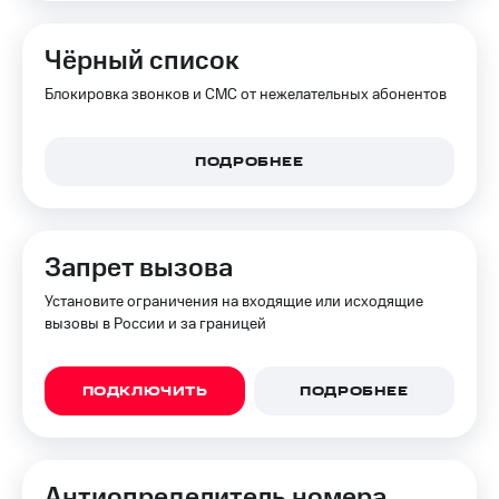
на связь
Чёрный список
Роуминг
Тарифы
RED,
Блокировка звонков и СМС от нежелательных абонентов
Семейная
РИИЛ
группа
и МТС
Супер
Заказать
ПОДРОБНЕЕ
дешевле
SIM-
при
карту
оплате
с карты
Оформить
МТС
Запрет вызова
eSIM
Деньги
Установите ограничения на входящие или исходящие
SIM-
Выберите
вызовы в России и за границей
карта
и подключите
для
ТВ
иностранцев
с выгодным
ПОДКЛЮЧИТЬ
ПОДРОБНЕЕ
тарифом
Оформить
чистый
Тарифы
номер
Анти­определитель номера