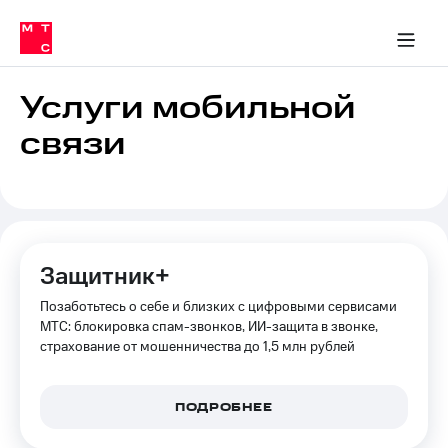
Перенести
ка 30% на связь
обильная связь
Сервисы и подписки
Интернет-магазин
Для дома
Скидка 30% на связь
Личные кабинеты
Финансы
Приложения
номер
ичные кабинеты
в МТС
Мобильная
связь
Услуги мобильной
Тарифы
Интернет
связи
и
ТВ
Услуги
Спутниковое
ТВ
Роуминг
МТС
Защитник+
Деньги
Личный
Позаботьтесь о себе и близких с цифровыми сервисами
кабинет
Мобильная связь
Скачать
МТС: блокировка спам-звонков, ИИ-защита в звонке,
Перенести
приложение
страхование от мошенничества до 1,5 млн рублей
номер
Мой
в МТС
МТС
Акции
Тарифы
ПОДРОБНЕЕ
Скидка 30%
Услуги