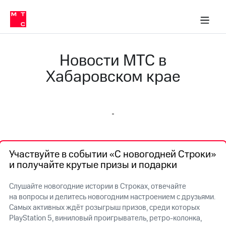
О
сторам и акционерам
Комплаенс и деловая этика
Устойчивое развитие
Медиа-центр
О МТС
О МТС
На главную
компании
О
компании
Стратегия
Стратегия
Новости МТС в
Карьера
в МТС
Карьера
Хабаровском крае
в МТС
Пресс-
релизы
История
компании
МТС
о технологиях
Руководство
региона
Участвуйте в событии «С новогодней Строки»
Правовая
и получайте крутые призы и подарки
информация
Контакты
Слушайте новогодние истории в Строках, отвечайте
на вопросы и делитесь новогодним настроением с друзьями.
Медиа-центр
Самых активных ждёт розыгрыш призов, среди которых
Пресс-
PlayStation 5, виниловый проигрыватель, ретро-колонка,
релизы