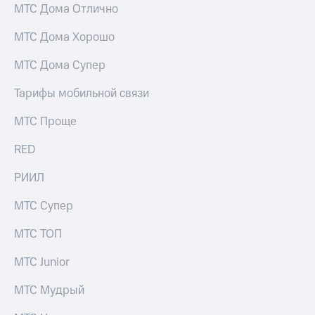
Раскрытие
МТС Дома Отлично
информации
Информация
МТС Дома Хорошо
акционерам
Документы
МТС Дома Супер
ПАО
"МТС"
Тарифы мобильной связи
Собрания
акционеров
МТС Проще
Личный
кабинет
RED
акционера
Акционерный
капитал
РИИЛ
Контроль
и
МТС Супер
аудит
Рынок
МТС ТОП
акций
МТС Junior
Описание
Программа
МТС Мудрый
приобретения
Порядок