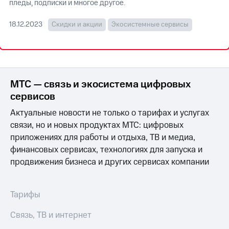
пледы, подписки и многое другое.
МТС
18.12.2023
Скидки и акции
Экосистемные сервисы
о технологиях
Достижения
Интервью
МТС — связь и экосистема цифровых
Финансовая
отчетность
сервисов
Актуальные новости не только о тарифах и услугах
Контакты
связи, но и новых продуктах МТС: цифровых
Новости
приложениях для работы и отдыха, ТВ и медиа,
в
финансовых сервисах, технологиях для запуска и
регионе
продвижения бизнеса и других сервисах компании
м и акционерам
Корпоративное
управление
Тарифы
Корпоративный
Связь, ТВ и интернет
секретарь