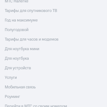
МТС Налегке
выкупа
акций
Тарифы для спутникового ТВ
Дивиденды
Рынок
Год на максимуме
облигаций
Полугодовой
Описание
Еврооблигации-2023
Уведомление
Тарифы для часов и модемов
о
погашении
Для ноутбука мини
именных
облигаций
Для ноутбука
Другое
Для устройств
Регистратор
Реквизиты
Услуги
Контакты
йчивое развитие
Мобильная связь
и деловая этика
На главную
Роуминг
Перейти в МТС со своим номером