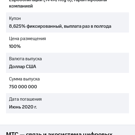
компанией
МТС
о технологиях
Купон
8,625% фиксированный, выплата раз в полгода
Достижения
Интервью
Цена размещения
100%
Финансовая
отчетность
Валюта выпуска
Доллар США
Контакты
Новости
Сумма выпуска
в
750 000 000
регионе
Дата погашения
м и акционерам
Июнь 2020 г.
Корпоративное
управление
Корпоративный
секретарь
МТС — связь и экосистема цифровых