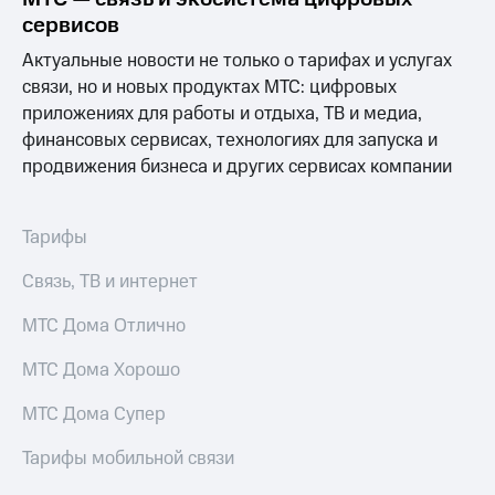
Раскрытие
сервисов
информации
Информация
Актуальные новости не только о тарифах и услугах
акционерам
связи, но и новых продуктах МТС: цифровых
Документы
ПАО
приложениях для работы и отдыха, ТВ и медиа,
"МТС"
финансовых сервисах, технологиях для запуска и
Собрания
продвижения бизнеса и других сервисах компании
акционеров
Личный
кабинет
акционера
Тарифы
Акционерный
капитал
Связь, ТВ и интернет
Контроль
и
МТС Дома Отлично
аудит
Рынок
МТС Дома Хорошо
акций
МТС Дома Супер
Описание
Программа
Тарифы мобильной связи
приобретения
Порядок