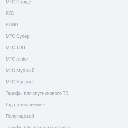
МТС Проще
выкупа
акций
RED
Дивиденды
Рынок
РИИЛ
облигаций
МТС Супер
Описание
Еврооблигации-2023
Уведомление
МТС ТОП
о
погашении
МТС Junior
именных
облигаций
МТС Мудрый
Другое
МТС Налегке
Регистратор
Реквизиты
Тарифы для спутникового ТВ
Контакты
йчивое развитие
Год на максимуме
и деловая этика
На главную
Полугодовой
Тарифы для часов и модемов