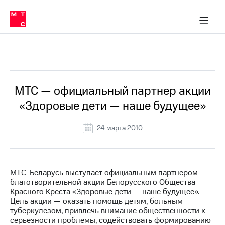
О
сторам и акционерам
Комплаенс и деловая этика
Устойчивое развитие
Медиа-центр
О МТС
О МТС
На главную
компании
О
компании
Стратегия
Стратегия
Все Новости
Карьера
в МТС
Карьера
в МТС
Пресс-
МТС — официальный партнер акции
релизы
История
«Здоровые дети — наше будущее»
компании
МТС
о технологиях
Руководство
24 марта 2010
региона
Правовая
информация
МТС-Беларусь выступает официальным партнером
благотворительной акции Белорусского Общества
Контакты
Красного Креста «Здоровые дети — наше будущее».
Цель акции — оказать помощь детям, больным
Медиа-центр
туберкулезом, привлечь внимание общественности к
Пресс-
серьезности проблемы, содействовать формированию
релизы