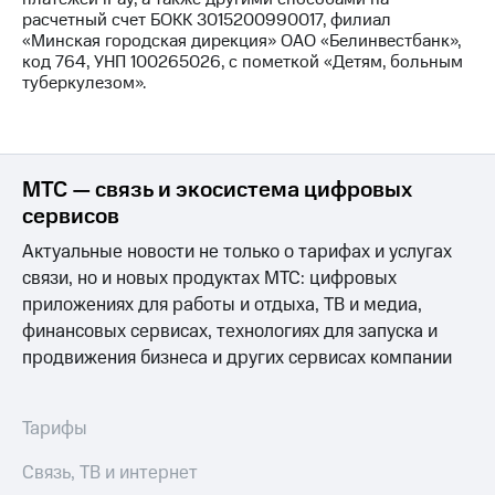
Раскрытие
расчетный счет БОКК 3015200990017, филиал
информации
«Минская городская дирекция» ОАО «Белинвестбанк»,
Информация
код 764, УНП 100265026, с пометкой «Детям, больным
акционерам
туберкулезом».
Документы
ПАО
"МТС"
Собрания
акционеров
МТС — связь и экосистема цифровых
Личный
сервисов
кабинет
акционера
Актуальные новости не только о тарифах и услугах
Акционерный
капитал
связи, но и новых продуктах МТС: цифровых
Контроль
приложениях для работы и отдыха, ТВ и медиа,
и
финансовых сервисах, технологиях для запуска и
аудит
продвижения бизнеса и других сервисах компании
Рынок
акций
Описание
Тарифы
Программа
приобретения
Связь, ТВ и интернет
Порядок