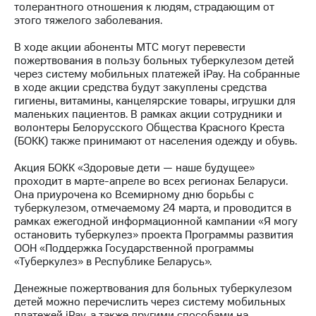
толерантного отношения к людям, страдающим от
этого тяжелого заболевания.
МТС
о технологиях
В ходе акции абоненты МТС могут перевести
пожертвования в пользу больных туберкулезом детей
Достижения
через систему мобильных платежей iPay. На собранные
в ходе акции средства будут закуплены средства
Интервью
гигиены, витамины, канцелярские товары, игрушки для
маленьких пациентов. В рамках акции сотрудники и
Финансовая
волонтеры Белорусского Общества Красного Креста
отчетность
(БОКК) также принимают от населения одежду и обувь.
Контакты
Акция БОКК «Здоровые дети — наше будущее»
проходит в марте-апреле во всех регионах Беларуси.
Новости
Она приурочена ко Всемирному дню борьбы с
в
туберкулезом, отмечаемому 24 марта, и проводится в
регионе
рамках ежегодной информационной кампании «Я могу
остановить туберкулез» проекта Программы развития
м и акционерам
ООН «Поддержка Государственной программы
Корпоративное
«Туберкулез» в Республике Беларусь».
управление
Денежные пожертвования для больных туберкулезом
Корпоративный
детей можно перечислить через систему мобильных
секретарь
платежей iPay, а также другими способами на