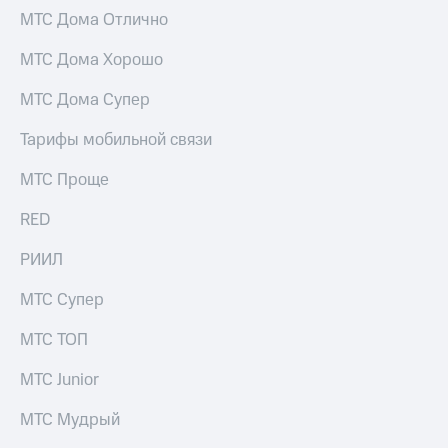
выкупа
МТС Дома Отлично
акций
Дивиденды
МТС Дома Хорошо
Рынок
облигаций
МТС Дома Супер
Описание
Тарифы мобильной связи
Еврооблигации-2023
Уведомление
МТС Проще
о
погашении
RED
именных
облигаций
Другое
РИИЛ
Регистратор
МТС Супер
Реквизиты
Контакты
МТС ТОП
йчивое развитие
и деловая этика
МТС Junior
На главную
МТС Мудрый