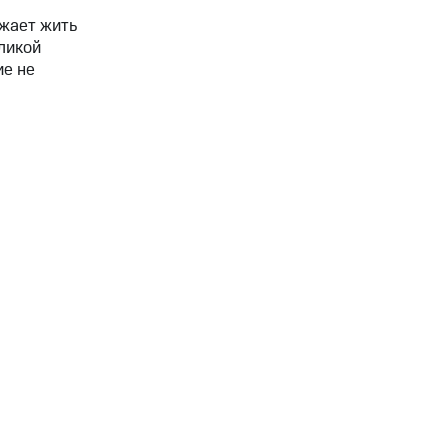
лжает жить
ликой
ие не