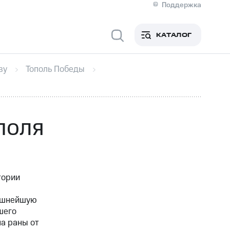
Поддержка
О МТС
я информация
Контакты
КАТАЛОГ
Медиа-центр
кты
Новости в регионе
Инвесторам и акционерам
ву
Тополь Победы
ция акционерам
Документы
роль и аудит
Рынок акций
й
Описание
р
Реквизиты
Контакты
поля
Устойчивое развитие
Комплаенс и деловая этика
На главную
тории
рашнейшую
шего
на раны от