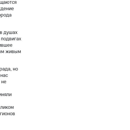
ащаются
ждение
орода
в душах
 подвигах
жившее
ным живым
рада, но
 нас
 не
иняли
еликом
егионов