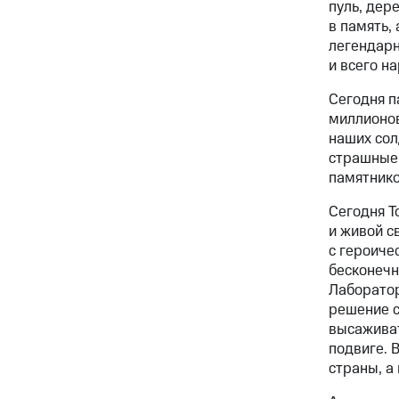
пуль, дер
в память,
легендарн
и всего на
Сегодня п
миллионов
наших сол
страшные 
памятнико
Сегодня Т
и живой с
с героиче
бесконечн
Лаборатор
решение с
высаживат
подвиге. 
страны, а 