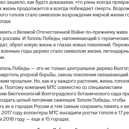
ево зацвело, как будто доказывая, что раны всегда превр
 а жизнь продолжается и всегда побеждает смерть. Возро
ого тополя стало символом возрождения мирной жизни г
рода.
амять о Великой Отечественной Войне
по-прежнему
жива 
 россиян. И Тополь Победы, напоминающий о героических
дат, обрел новую жизнь в глазах новых поколений. Пере
военные годы дерево стало символом жизни, легендар
м.
ополь Победы — это не только центральное дерево Волгог
видетель упорной борьбы, сквозь поколения связывающий
ским прошлым. Но, как и у каждого растения, жизнь тополя
а. Поэтому компания МТС совместно со специалистами
ии биотехнологий Волгоградского ботанического сада пр
оздать целый питомник саженцев Тополя Победы, чтобы
ь их в городах России и тем самым сохранить память о в
В 2017 году волонтеры МТС высадили ростки тополя в 17 р
в 2018 году — еще в 15 городах.