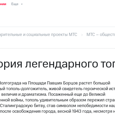
ании
Еще
ТС
Пресс-релизы
МТС о технологиях
ТС
История компании
Руководство региона
Правова
стижения
Интервью
Финансовая отчетность
Конта
орительные и социальные проекты МТС
МТС – общест
тивный секретарь
Раскрытие информации
Информа
ный кабинет акционера
Акционерный капитал
Конт
Порядок выкупа акций
Дивиденды
Рынок облигаци
 погашении именных облигаций
Другое
Регистрато
ория легендарного то
Волгограда на Площади Павших Борцов растет большой
ый тополь-долгожитель, живой свидетель героической ис
е величия и драматизма. Посаженный еще до Великой
нной войны, тополь удивительным образом пережил ст
 Сталинградскую битву, став символом непобедимости на
 после освобождения города, весной 1943 года, несмотря 