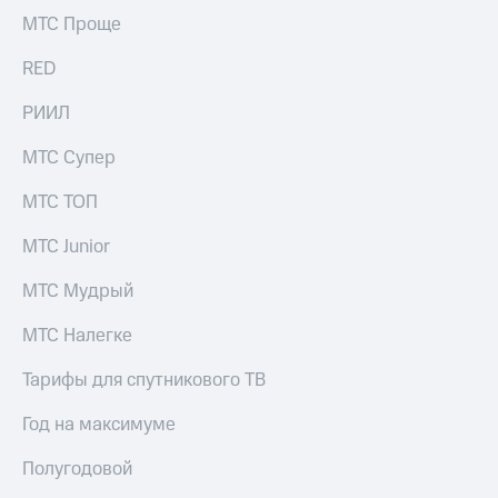
Раскрытие
МТС Проще
информации
Информация
RED
акционерам
Документы
ПАО
РИИЛ
"МТС"
Собрания
МТС Супер
акционеров
Личный
МТС ТОП
кабинет
акционера
МТС Junior
Акционерный
капитал
МТС Мудрый
Контроль
и
МТС Налегке
аудит
Рынок
Тарифы для спутникового ТВ
акций
Год на максимуме
Описание
Программа
Полугодовой
приобретения
Порядок