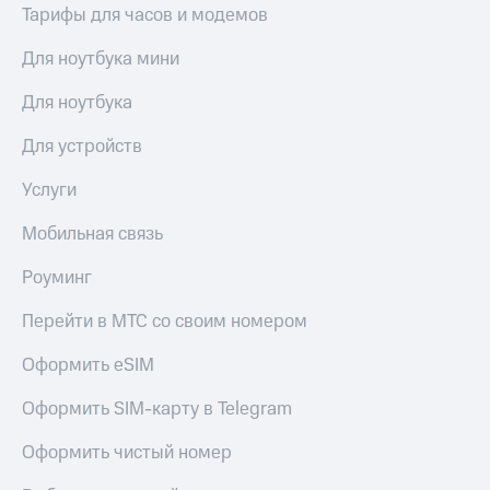
выкупа
Тарифы для часов и модемов
акций
Дивиденды
Для ноутбука мини
Рынок
облигаций
Для ноутбука
Описание
Для устройств
Еврооблигации-2023
Уведомление
Услуги
о
погашении
Мобильная связь
именных
облигаций
Роуминг
Другое
Перейти в МТС со своим номером
Регистратор
Реквизиты
Оформить eSIM
Контакты
йчивое развитие
Оформить SIM-карту в Telegram
и деловая этика
На главную
Оформить чистый номер