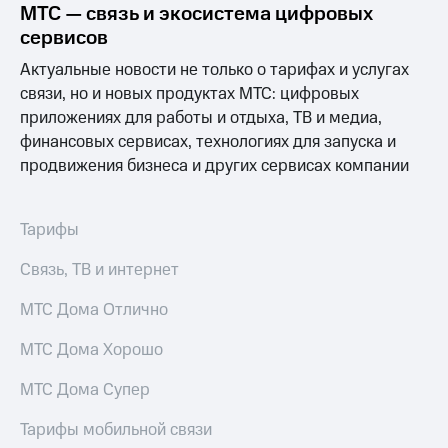
МТС — связь и экосистема цифровых
МТС
сервисов
о технологиях
Актуальные новости не только о тарифах и услугах
Достижения
связи, но и новых продуктах МТС: цифровых
приложениях для работы и отдыха, ТВ и медиа,
Интервью
финансовых сервисах, технологиях для запуска и
продвижения бизнеса и других сервисах компании
Финансовая
отчетность
Контакты
Тарифы
Новости
Связь, ТВ и интернет
в
регионе
МТС Дома Отлично
м и акционерам
МТС Дома Хорошо
Корпоративное
управление
МТС Дома Супер
Корпоративный
Тарифы мобильной связи
секретарь