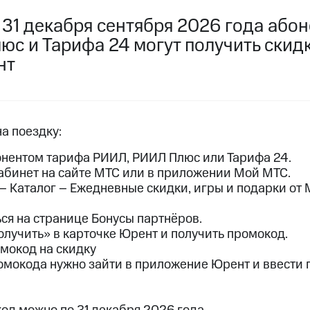
пасность
Финансы
Детям и родителям
Здоровье и 
 31 декабря сентября 2026 года або
ильмы, музыка и многое другое
юс и Тарифа 24 могут получить скид
ive
Гудок
Мой МТС
Все приложения
нт
услуги, доступ к геолокации
на поездку:
бонентом тарифа РИИЛ, РИИЛ Плюс или Тарифа 24.
 в нашем приложении
абинет на сайте МТС или в приложении Мой МТС.
– Каталог – Ежедневные скидки, игры и подарки от
ive
Гудок
Мой МТС
Все приложения
Инвестиции
ся на странице Бонусы партнёров.
ход 15%
олучить» в карточке Юрент и получить промокод.
мокод на скидку
ер МТС
Настройки автоплатежа
Пополнить номер др
омокода нужно зайти в приложение Юрент и ввести
 на карту
МТС Pay
Оплата по QR-коду за границей
ые часы и трекеры
Умный дом
Планшеты
Акции и 