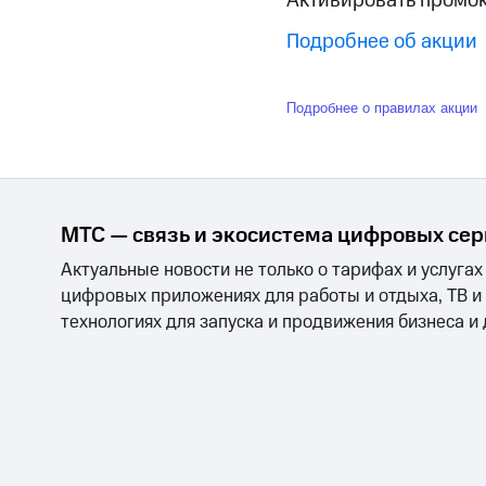
Активировать промок
МТС Накопления
Откладывайте деньги и получайте до
Подробнее об акции
Акции
Условия пополнения
Подробнее о правилах акции
Скидка 30% на связь
Тарифы RED, РИИЛ и МТС Супер дешев
Обзоры товаров
МТС — связь и экосистема цифровых се
Актуальные новости не только о тарифах и услугах
Скидки до 40%
цифровых приложениях для работы и отдыха, ТВ и
на смартфоны
технологиях для запуска и продвижения бизнеса и
при покупке со связью МТС