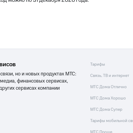
од можно по 31 декабря 2026 года.
ход 15%
ле при оплате с карты МТС Деньги
рвисов
Тарифы
 связи, но и новых продуктах МТС:
Связь, ТВ и интернет
 медиа, финансовых сервисах,
МТС Дома Отлично
 других сервисах компании
МТС Дома Хорошо
МТС Дома Супер
Тарифы мобильной св
МТС Проще