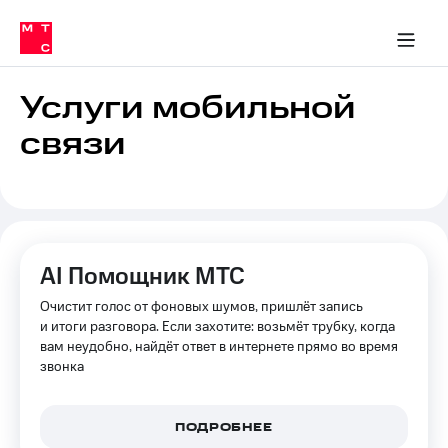
Перенести
ка 30% на связь
обильная связь
Сервисы и подписки
Интернет-магазин
Для дома
Скидка 30% на связь
Личные кабинеты
Финансы
Приложения
номер
ичные кабинеты
в МТС
Мобильная
связь
Услуги мобильной
Тарифы
Интернет
связи
и
ТВ
Услуги
Спутниковое
ТВ
Роуминг
МТС
AI Помощник МТС
Деньги
Личный
Очистит голос от фоновых шумов, пришлёт запись
кабинет
Мобильная связь
Скачать
и итоги разговора. Если захотите: возьмёт трубку, когда
Перенести
приложение
вам неудобно, найдёт ответ в интернете прямо во время
номер
Мой
звонка
в МТС
МТС
Акции
Тарифы
ПОДРОБНЕЕ
Скидка 30%
Услуги