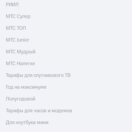
КИОН
РИИЛ
и не
Строки
только
МТС Супер
Live
Безопасность
МТС ТОП
Гудок
Финансы
МТС Junior
Мой
Детям
МТС
и родителям
МТС Мудрый
Все
Здоровье
МТС Налегке
приложения
и фитнес
Тарифы для спутникового ТВ
Инвестиции
Приложения
от МТС
Год на максимуме
Получайте
доход
Акции
Полугодовой
онлайн
Приложения
Страхование
Тарифы для часов и модемов
КИОН
Покупка
Для ноутбука мини
КИОН
полисов
Музыка
онлайн