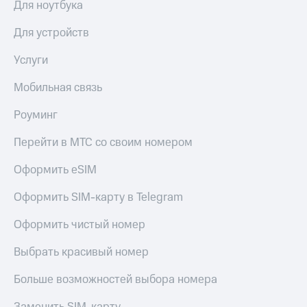
Для ноутбука
КИОН
Скидка 30%
Строки
Для устройств
на связь
Live
Услуги
С картой
МТС
Гудок
Мобильная связь
Деньги
Мой
МТС
Роуминг
МТС
Накопления
Перейти в МТС со своим номером
Все
Откладывайте
приложения
деньги
Оформить eSIM
Финансы
и получайте
Инвестиции
доход 15%
Оформить SIM-карту в Telegram
Получайте
Акции
Оформить чистый номер
доход
Условия
онлайн
пополнения
Выбрать красивый номер
Страхование
Скидка
Больше возможностей выбора номера
30%
Покупка
на связь
полисов