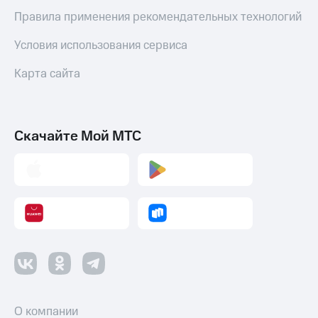
коду
за границей
Правила применения рекомендательных технологий
тернет-магазин
Условия использования сервиса
Смартфоны
Карта сайта
Наушники
и
колонки
Скачайте Мой МТС
Умные
часы
и
трекеры
Умный
дом
Планшеты
Акции
и
скидки
О компании