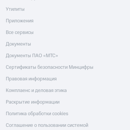
Утилиты
Настройки
автоплатежа
Приложения
Пополнить
номер
Все сервисы
другого
оператора
Документы
Оплата
Документы ПАО «МТС»
интернета
и
Сертификаты безопасности Минцифры
ТВ
Правовая информация
Переводы
с
Комплаенс и деловая этика
телефона
на карту
Раскрытие информации
МТС Pay
Политика обработки cookies
Оплата
по QR-
Соглашение о пользовании системой