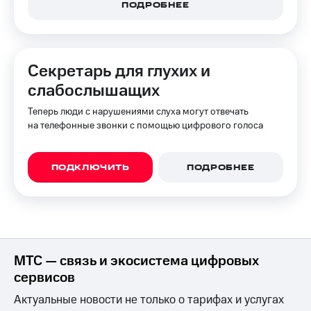
для дома
ПОДРОБНЕЕ
Услуги
149 ₽/
мес
Акции
Секретарь для глухих и
МТС
Домашний
слабослышащих
Premium
интернет
Теперь люди с нарушениями слуха могут отвечать
Подписка
Домашнее
на телефонные звонки с помощью цифрового голоса
на гигабайты
ТВ
интернета,
фильмы,
Спутниковое
музыка
ПОДКЛЮЧИТЬ
ПОДРОБНЕЕ
ТВ
и многое
другое
Перейти
в МТС
Семейная
со своим
группа
номером
Скидка
МТС — связь и экосистема цифровых
Поддержка
на тарифы,
сервисов
общие
висы и подписки
подписки
Актуальные новости не только о тарифах и услугах
МТС
и услуги,