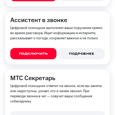
Интернет,
Выбрать
ТВ и телефон
красивый
для дома
номер
Ассистент в звонке
Заменить
Услуги
SIM-
Цифровой помощник выполняет ваши поручения прямо
карту
во время разговора. Ищет информацию в интернете,
Личный
рассказывает о погоде, сохраняет важное и не только
кабинет
Перейти
интернета
на
и
eSIM
ТВ
ПОДКЛЮЧИТЬ
ПОДРОБНЕЕ
Личный
Для дома
кабинет
Выберите
спутникового
и подключите
ТВ
ТВ
МТС Секретарь
Скачать
с выгодным
приложение
тарифом
Цифровой помощник ответит на звонок, если вы заняты
Мой
или недоступны, узнает, кто и зачем звонил. При
МТС
переводе звонка в чат — озвучит ваши сообщения
Акции
Тарифы
собеседнику
Интернет,
ТВ и телефон
Видеонаблюдение
для дома