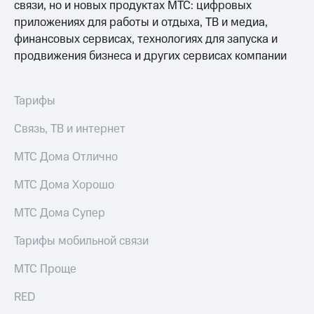
связи, но и новых продуктах МТС: цифровых
Premium
доступ
приложениях для работы и отдыха, ТВ и медиа,
к геолокации
Подписка
финансовых сервисах, технологиях для запуска и
Сертификаты
на гигабайты
продвижения бизнеса и других сервисах компании
безопасности
интернета,
фильмы,
Всё
музыка
Тарифы
и многое
под
другое
рукой
Связь, ТВ и интернет
в Мой МТС
Семейная
группа
МТС Дома Отлично
Посмотрите,
что
Скидка
МТС Дома Хорошо
полезного
на тарифы,
есть
общие
МТС Дома Супер
в нашем
подписки
приложении
и услуги,
Тарифы мобильной связи
доступ
КИОН
к геолокации
МТС Проще
КИОН
Кино,
Музыка
RED
музыка,
книги