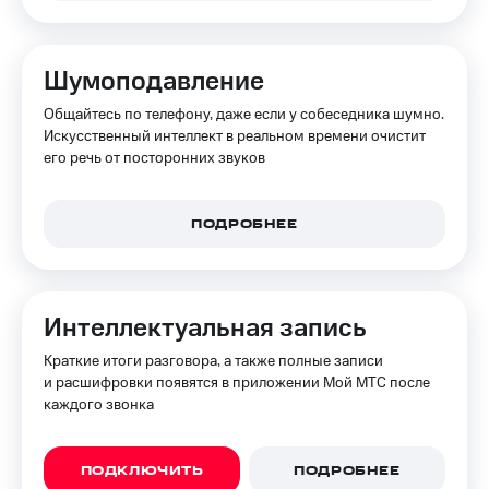
на связь
Роуминг
Тарифы
Шумоподавление
RED,
Семейная
РИИЛ
Общайтесь по телефону, даже если у собеседника шумно.
группа
и МТС
Искусственный интеллект в реальном времени очистит
Супер
его речь от посторонних звуков
Заказать
дешевле
SIM-
при
карту
оплате
с карты
ПОДРОБНЕЕ
Оформить
МТС
eSIM
Деньги
SIM-
Выберите
Интеллектуальная запись
карта
и подключите
для
ТВ
Краткие итоги разговора, а также полные записи
иностранцев
с выгодным
и расшифровки появятся в приложении Мой МТС после
тарифом
каждого звонка
Оформить
чистый
Тарифы
номер
ПОДКЛЮЧИТЬ
ПОДРОБНЕЕ