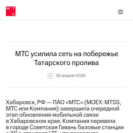
О
сторам и акционерам
Комплаенс и деловая этика
Устойчивое развитие
Медиа-центр
О МТС
О МТС
На главную
компании
О
компании
Стратегия
Стратегия
Все Новости
Карьера
в МТС
Карьера
в МТС
Пресс-
МТС усилила сеть на побережье
релизы
История
Татарского пролива
компании
МТС
о технологиях
Руководство
30 апреля 2026
региона
Правовая
информация
Хабаровск, РФ — ПАО «МТС» (MOEX: MTSS,
МТС или Компания) завершила очередной
Контакты
этап обновления мобильной связи
в Хабаровском крае. Компания перевела
Медиа-центр
Пресс-
в городе Советская Гавань базовые станции
релизы