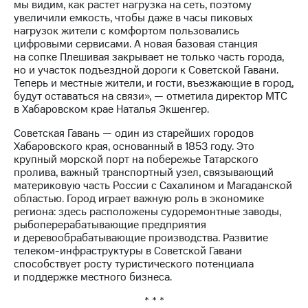
Раскрытие
мы видим, как растет нагрузка на сеть, поэтому
информации
увеличили емкость, чтобы даже в часы пиковых
Информация
нагрузок жители с комфортом пользовались
акционерам
цифровыми сервисами. А новая базовая станция
Документы
на сопке Плешивая закрывает не только часть города,
ПАО
но и участок подъездной дороги к Советской Гавани.
"МТС"
Теперь и местные жители, и гости, въезжающие в город,
Собрания
будут оставаться на связи», — отметила директор МТС
акционеров
в Хабаровском крае Наталья Экшенгер.
Личный
кабинет
Советская Гавань — один из старейших городов
акционера
Хабаровского края, основанный в 1853 году. Это
Акционерный
крупный морской порт на побережье Татарского
капитал
пролива, важный транспортный узел, связывающий
Контроль
материковую часть России с Сахалином и Магаданской
и
областью. Город играет важную роль в экономике
аудит
региона: здесь расположены судоремонтные заводы,
Рынок
рыбоперерабатывающие предприятия
акций
и деревообрабатывающие производства. Развитие
телеком-инфраструктуры в Советской Гавани
Описание
способствует росту туристического потенциала
Программа
и поддержке местного бизнеса.
приобретения
* * *
Порядок