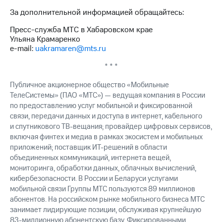
выкупа
За дополнительной информацией обращайтесь:
акций
Дивиденды
Пресс-служба МТС в Хабаровском крае
Рынок
Ульяна Крамаренко
облигаций
e-mail:
uakramaren@mts.ru
Описание
* * *
Еврооблигации-2023
Уведомление
Публичное акционерное общество «Мобильные
о
ТелеСистемы» (ПАО «МТС») — ведущая компания в России
погашении
по предоставлению услуг мобильной и фиксированной
именных
связи, передачи данных и доступа в интернет, кабельного
облигаций
и спутникового ТВ-вещания; провайдер цифровых сервисов,
Другое
включая финтех и медиа в рамках экосистем и мобильных
Регистратор
приложений; поставщик ИТ-решений в области
Реквизиты
объединенных коммуникаций, интернета вещей,
Контакты
мониторинга, обработки данных, облачных вычислений,
йчивое развитие
кибербезопасности. В России и Беларуси услугами
и деловая этика
мобильной связи Группы МТС пользуются 89 миллионов
На главную
абонентов. На российском рынке мобильного бизнеса МТС
занимает лидирующие позиции, обслуживая крупнейшую
83-миллионную абонентскую базу. Фиксированными