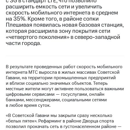
с 3G в стандарт LTE, что позволило
расширить емкость сети и увеличить
МТС
скорость мобильного интернета в среднем
о технологиях
на 35%. Кроме того, в районе сопки
Плешивая появилась новая базовая станция,
Достижения
которая расширила зону покрытия сети
«четвертого поколения» в северо-западной
Интервью
части города.
Финансовая
отчетность
Контакты
В результате проведенных работ скорость мобильного
интернета МТС выросла в жилых массивах Советской
Новости
Гавани, на территории промышленных предприятий
в
и вблизи социально значимых объектов. Теперь
регионе
местные жители могут активнее пользоваться важными
цифровыми сервисами — госуслугами, онлайн
м и акционерам
банками, мессенджерами, социальными сетями
Корпоративное
в любое время суток.
управление
«В Советской Гавани мы закрыли сразу несколько
Корпоративный
«белых пятен». Рефарминг в районе Дворца спорта
секретарь
позволил прокачать сеть в густонаселенном районе —